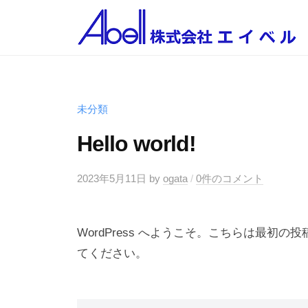
株
コ
式
ン
会
テ
株
株
社
ン
エ
式
式
ツ
イ
会
会
未分類
へ
ベ
社
社
ス
ル
Hello world!
エ
エ
キ
イ
イ
ッ
2023年5月11日
by
ogata
/
0件のコメント
ベ
ベ
プ
ル
ル
WordPress へようこそ。こちらは最
てください。